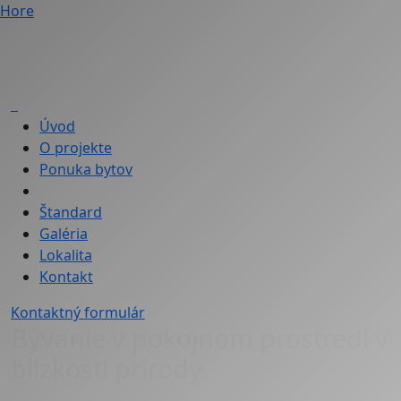
Hore
Úvod
O projekte
Ponuka bytov
Štandard
Galéria
Lokalita
Kontakt
Kontaktný formulár
Bývanie v pokojnom prostredí v
blízkosti prírody